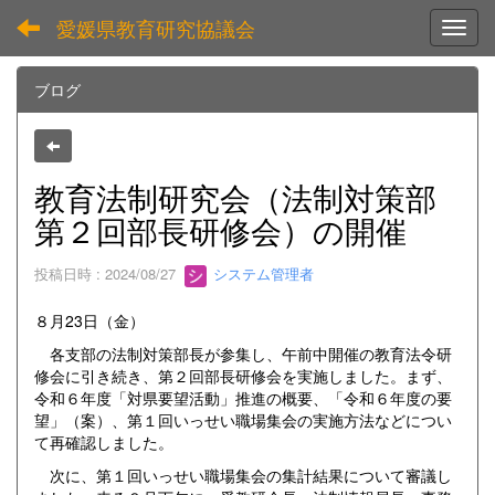
愛媛県教育研究協議会
Toggl
ブログ
教育法制研究会（法制対策部
第２回部長研修会）の開催
投稿日時 : 2024/08/27
システム管理者
８月23日（金）
各支部の法制対策部長が参集し、午前中開催の教育法令研
修会に引き続き、第２回部長研修会を実施しました。まず、
令和６年度「対県要望活動」推進の概要、「令和６年度の要
望」（案）、第１回いっせい職場集会の実施方法などについ
て再確認しました。
次に、第１回いっせい職場集会の集計結果について審議し