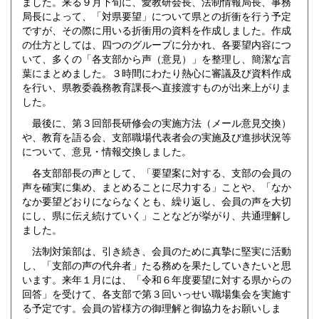
ました。来る９月下旬に、愛教研会長、法制情報局長、事務
局長によって、「対県要望」について県との折衝を行う予定
ですが、その際に用いる折衝用の資料を作成しました。作成
の仕方としては、四つのグループに分かれ、各要望内容につ
いて、多くの「各支部から声（意見）」を整理し、簡潔な言
葉にまとめました。３時間にわたり熱心に審議及び資料作成
を行い、県教委義務教育課長へ直接渡すものが出来上がりま
した。
最後に、第３回部長研修会の実施方法（メール意見交換）
や、教育を語る会、支部職場代表者会の実施及び進捗状況等
について、意見・情報交換しました。
各支部部長の声として、「要望案に対する、支部の会員の
声を確実に集め、まとめることに尽力する」ことや、「なか
なか要望どおりにならなくとも、繰り返し、会員の声を大切
にし、県に伝え続けていく」ことなどが挙がり、共通理解し
ました。
法制対策部は、引き続き、会員のために真摯に堅実に活動
し、「支部の声の代弁者」たる務めを果たしていきたいと思
います。来年１月には、「令和６年度要望に対する県からの
回答」を受けて、各支部で第３回いっせい職場集会を実施す
る予定です。会員の皆様方の御理解と御協力をお願いしま