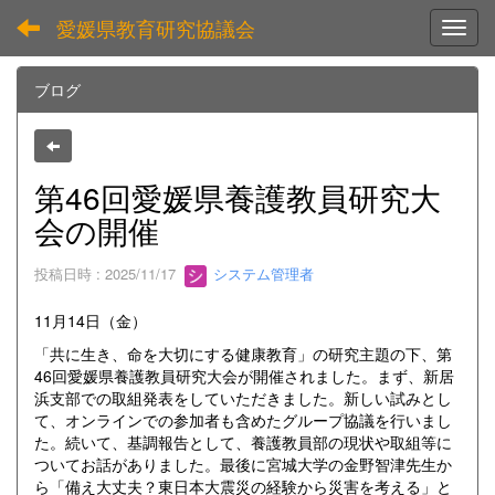
愛媛県教育研究協議会
Toggl
ブログ
第46回愛媛県養護教員研究大
会の開催
投稿日時 : 2025/11/17
システム管理者
11月14日（金）
「共に生き、命を大切にする健康教育」の研究主題の下、第
46回愛媛県養護教員研究大会が開催されました。まず、新居
浜支部での取組発表をしていただきました。新しい試みとし
て、オンラインでの参加者も含めたグループ協議を行いまし
た。続いて、基調報告として、養護教員部の現状や取組等に
ついてお話がありました。最後に宮城大学の金野智津先生か
ら「備え大丈夫？東日本大震災の経験から災害を考える」と