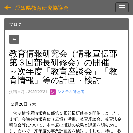
愛媛県教育研究協議会
Toggl
ブログ
教育情報研究会（情報宣伝部
第３回部長研修会）の開催
～次年度「教育座談会」「教
育情報」等の計画・検討
投稿日時 : 2025/02/21
システム管理者
２月20日（木）
法制情報局情報宣伝部第３回部長研修会を開催しました。
まず、会議や情報宣伝（広報）活動、教育座談会、教育法令
研修会等について、本年度の活動の成果と課題を明らかに
し、次いで、来年度の事業計画案を検討しました。特に、教