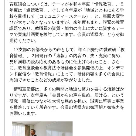
育座談会については、テーマが令和４年度「情報教育」、５
年度は「道徳教育」、そして今年度が「地域とともにある学
校を目指して（コミュニティ・スクール）」と、毎回大変学
びが大きい会となっていますが、来年度もまた、喫緊の教育
課題であり、教職員の資質・能力の向上に大いに資するテー
マで実施計画案を検討しています。会員の皆様方、どうぞ御
期待ください。
17支部の各部長からの声として、年４回発行の愛教研「教
育情報」、２回発行の「速報」の内容の工夫・充実に努め、
見所満載の読み応えのあるものに仕上げられたこと、さら
に、教育座談会や教育法令研修会を参集開催の上、オンデマ
ンド配信や「教育情報」によって、研修内容を多くの会員に
周知できたことなどの成果が挙がりました。
情報宣伝部は、多くの時間と地道な努力を要する活動ばか
りですが、次年度も「会員からの声を集め、届ける」という
研究・研修につながる大切な務めを担い、誠実に堅実に事業
を推進していく所存です。会員の皆様方の御理解と御協力を
お願いします。