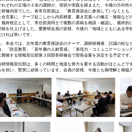
それぞれの立場の３名の講師が、現状や実践を踏まえた、今後の方向性
な研修内容でした。各常任部員は、「教育座談会に参加していなくとも
を合言葉に、テープ起こしから内容精査、書き言葉への修正・推敲など
、最終校正として、常任部員同士で複数の原稿を相談・確認し、最終的
原稿を仕上げました。愛教研会員の皆様、今後の「地域とともにある学
だければ幸いです。
、本会では、次年度の教育座談会のテーマ、講師候補者、討議の柱など
は、「防災教育」「若年層の人材育成」「表現力・コミュニケーション
に開催する情報宣伝部第３回部長研修会で部長会案を決定する予定です
研情報宣伝部は、多くの時間と地道な努力を要する活動がほとんどです
めを担い、堅実に頑張っています。会員の皆様、今後とも御理解と御協