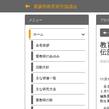
愛媛県教育研究協議会
メニュー
ブロ
ホーム
教
会長挨拶
伝
愛教研のあゆみ
投稿日時
活動方針
主な研修一覧
11月
去る
主な研究大会
１月
編集
愛教研の歌
割を
今回