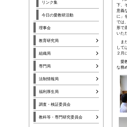
リンク集
下、
意義
今日の愛教研活動
に」
では
形で
理事会
いた
教育研究局
また
して
２月
組織局
愛教
専門局
な務
法制情報局
福利厚生局
調査・検証委員会
教科等・専門研究委員会