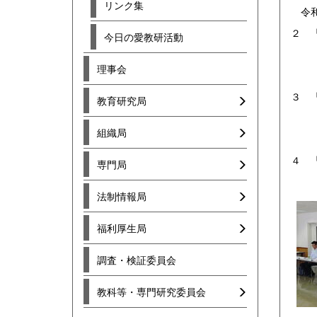
リンク集
令和
２ 
今日の愛教研活動
令和
理事会
※ 
３ 
教育研究局
令
組織局
※ 
４ 
専門局
各支
法制情報局
福利厚生局
調査・検証委員会
教科等・専門研究委員会