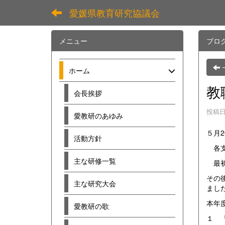
愛媛県教育研究協議会
メニュー
ブロ
ホーム
教
会長挨拶
投稿日時
愛教研のあゆみ
５月2
活動方針
各支
主な研修一覧
最初
その
主な研究大会
まし
本年
愛教研の歌
１ 