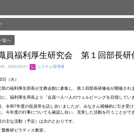
グ
一覧へ
職員福利厚生研究会 第１回部長研
 : 2025/05/21
システム管理者
0日（火）
部の福利厚生部長が文教会館に参集し、第１回部長研修会が開催され
に、福利厚生局長より「会員一人一人のウェルビーングを目指していき
後、令和7年度の役員等を話し合いましたが、みなさん積極的に引き受
た。今年度の行事についても確認し合い、充実した活動を行うことがで
度の主な活動（予定）は次のとおりです。
「愛教研ピラティス教室」