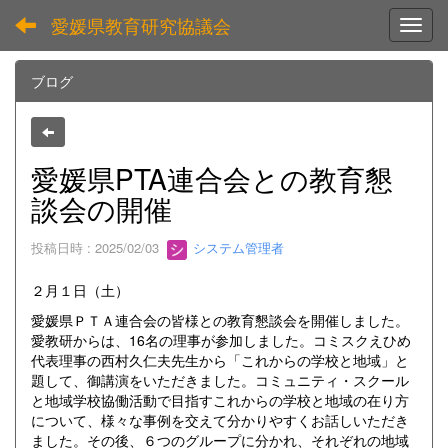
愛媛県教育研究協議会
Toggl
ブログ
愛媛県PTA連合会との教育懇
談会の開催
投稿日時 : 2025/02/03
システム管理者
２月１日（土）
愛媛県ＰＴＡ連合会の皆様との教育懇談会を開催しました。
愛教研からは、16名の理事が参加しました。コミスクえひめ
代表理事の西村久仁夫先生から「これからの学校と地域」と
題して、御講演をいただきました。コミュニティ・スクール
と地域学校協働活動で目指すこれからの学校と地域の在り方
について、様々な事例を交えて分かりやすくお話しいただき
ました。その後、６つのグループに分かれ、それぞれの地域