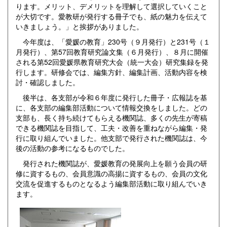
ります。メリット、デメリットを理解して選択していくこと
が大切です。愛教研が発行する冊子でも、紙の魅力を伝えて
いきましょう。」と挨拶がありました。
今年度は、「愛媛の教育」230号（９月発行）と231号（１
月発行）、第57回教育研究論文集（６月発行）、８月に開催
される第52回愛媛県教育研究大会（統一大会）研究集録を発
行します。研修会では、編集方針、編集計画、活動内容を検
討・確認しました。
後半は、各支部が令和６年度に発行した冊子・広報誌を基
に、各支部の編集部活動について情報交換をしました。どの
支部も、長く持ち続けてもらえる機関誌、多くの先生が寄稿
できる機関誌を目指して、工夫・改善を重ねながら編集・発
行に取り組んでいました。他支部で発行された機関誌は、今
後の活動の参考になるものでした。
発行された機関誌が、愛媛教育の発展向上を願う会員の研
修に資するもの、会員意識の高揚に資するもの、会員の文化
交流を促進するものとなるよう編集部活動に取り組んでいき
ます。