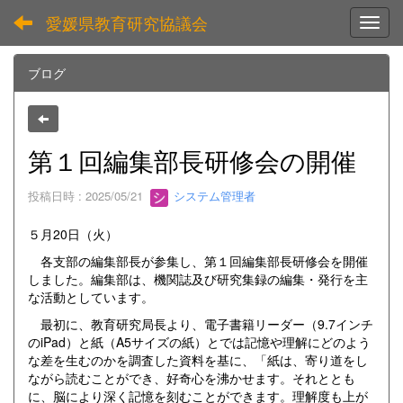
愛媛県教育研究協議会
Toggl
ブログ
第１回編集部長研修会の開催
投稿日時 : 2025/05/21
システム管理者
５月20日（火）
各支部の編集部長が参集し、第１回編集部長研修会を開催
しました。編集部は、機関誌及び研究集録の編集・発行を主
な活動としています。
最初に、教育研究局長より、電子書籍リーダー（9.7インチ
のiPad）と紙（A5サイズの紙）とでは記憶や理解にどのよう
な差を生むのかを調査した資料を基に、「紙は、寄り道をし
ながら読むことができ、好奇心を沸かせます。それととも
に、脳により深く記憶を刻むことができます。理解度も上が