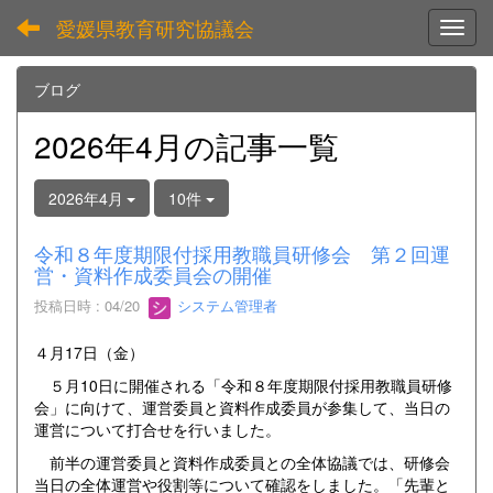
愛媛県教育研究協議会
Toggl
ブログ
2026年4月の記事一覧
2026年4月
10件
令和８年度期限付採用教職員研修会 第２回運
営・資料作成委員会の開催
投稿日時 : 04/20
システム管理者
４月17日（金）
５月10日に開催される「令和８年度期限付採用教職員研修
会」に向けて、運営委員と資料作成委員が参集して、当日の
運営について打合せを行いました。
前半の運営委員と資料作成委員との全体協議では、研修会
当日の全体運営や役割等について確認をしました。「先輩と